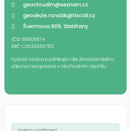
geochrudim@seznam.cz
geodezie.rondzik@tiscali.cz
Švermova 609, Slatiňany
IČO:
66806674
DIČ:
CZ6303312763
Fyzická osoba podnikající dle živnostenského
zákona nezapsaná v obchodním rejstříku