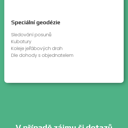
Speciální geodézie
Sledování posunů
Kubatury
Koleje jeřábových drah
Dle dohody s objednatelem
V případě zájmu či dotazů